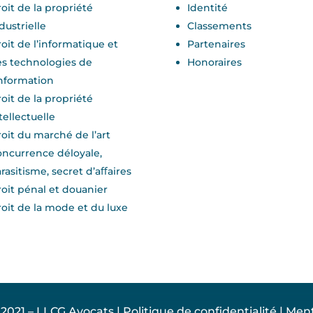
oit de la propriété
Identité
dustrielle
Classements
oit de l’informatique et
Partenaires
s technologies de
Honoraires
information
oit de la propriété
tellectuelle
oit du marché de l’art
ncurrence déloyale,
rasitisme, secret d’aﬀaires
oit pénal et douanier
oit de la mode et du luxe
2021 – LLCG Avocats |
Politique de confidentialité
|
Ment