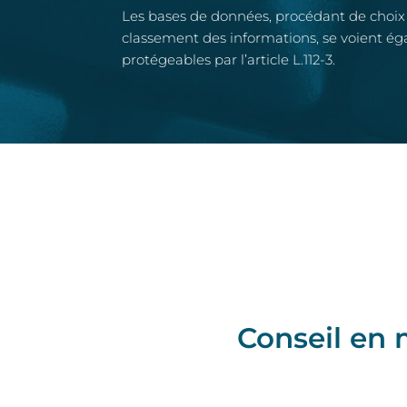
Les bases de données, procédant de choix o
classement des informations, se voient 
protégeables par l’article L.112-3.
Conseil en 