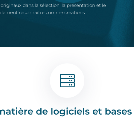
riginaux dans la sélection, la présentation et le
également reconnaître comme créations
matière de logiciels et base