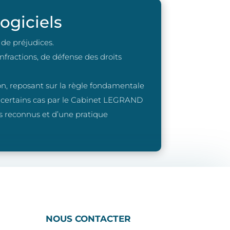
ogiciels
de préjudices.
fractions, de défense des droits
ion, reposant sur la règle fondamentale
ns certains cas par le Cabinet LEGRAND
 reconnus et d’une pratique
NOUS CONTACTER