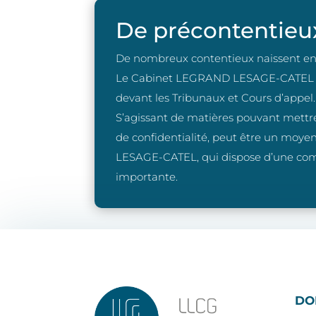
De précontentieux
De nombreux contentieux naissent en c
Le Cabinet LEGRAND LESAGE-CATEL maîtr
devant les Tribunaux et Cours d’appel.
S’agissant de matières pouvant mettre 
de confidentialité, peut être un moye
LESAGE-CATEL, qui dispose d’une com
importante.
DO