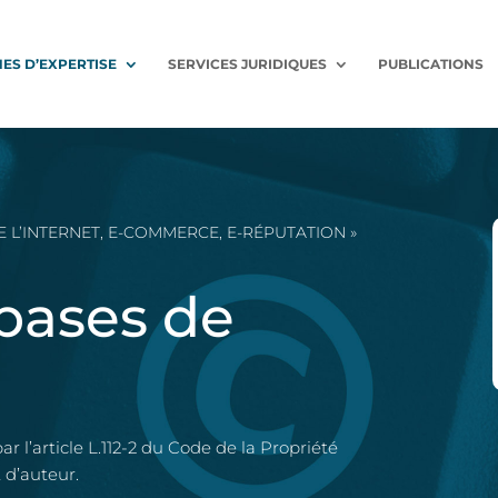
ES D’EXPERTISE
SERVICES JURIDIQUES
PUBLICATIONS
E L’INTERNET, E-COMMERCE, E-RÉPUTATION
»
 bases de
ar l’article L.112-2 du Code de la Propriété
 d’auteur.