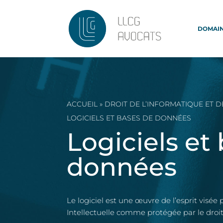
DOMAIN
ACCUEIL
»
DROIT DE L’INFORMATIQUE ET D
LOGICIELS ET BASES DE DONNÉES
Logiciels et
données
Le logiciel est une œuvre de l’esprit visée p
Intellectuelle comme protégée par le droit