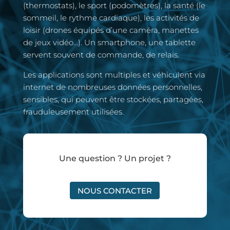
(thermostats), le sport (podomètres), la santé (le
sommeil, le rythme cardiaque), les activités de
loisir (drones équipés d’une caméra, manettes
de jeux vidéo…). Un smartphone, une tablette
servent souvent de commande, de relais.
Les applications sont multiples et véhiculent via
internet de nombreuses données personnelles,
sensibles, qui peuvent être stockées, partagées,
frauduleusement utilisées.
Une question ? Un projet ?
NOUS CONTACTER