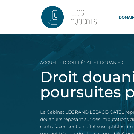
DOMAIN
ACCUEIL
»
DROIT PÉNAL ET DOUANIER
Droit douani
poursuites 
Le Cabinet LEGRAND LESAGE-CATEL représen
douaniers reposant sur des imputations d
contrefaçon sont en effet susceptibles de 
souvent très lourdes. La responsabilité pe