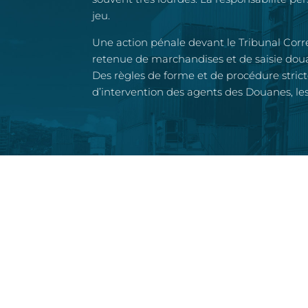
jeu.
Une action pénale devant le Tribunal Cor
retenue de marchandises et de saisie dou
Des règles de forme et de procédure stricte
d’intervention des agents des Douanes, les