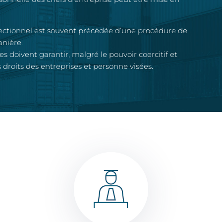
rectionnel est souvent précédée d’une procédure de
anière.
s doivent garantir, malgré le pouvoir coercitif et
 droits des entreprises et personne visées.