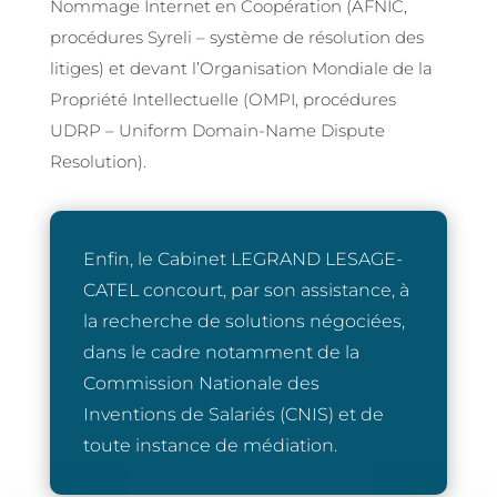
Nommage Internet en Coopération (AFNIC,
procédures Syreli – système de résolution des
litiges) et devant l’Organisation Mondiale de la
Propriété Intellectuelle (OMPI, procédures
UDRP – Uniform Domain-Name Dispute
Resolution).
Enfin, le Cabinet LEGRAND LESAGE-
CATEL concourt, par son assistance, à
la recherche de solutions négociées,
dans le cadre notamment de la
Commission Nationale des
Inventions de Salariés (CNIS) et de
toute instance de médiation.