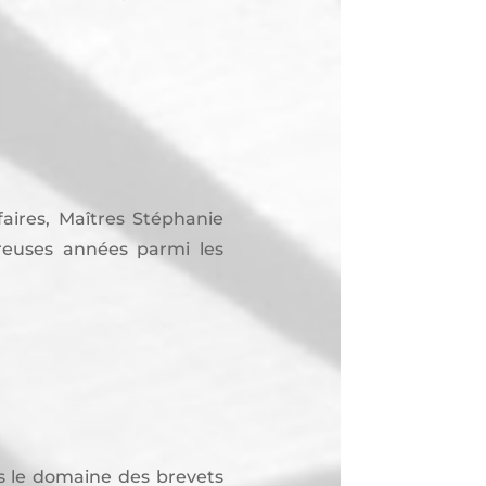
ires, Maîtres Stéphanie
reuses années parmi les
ns le domaine des brevets