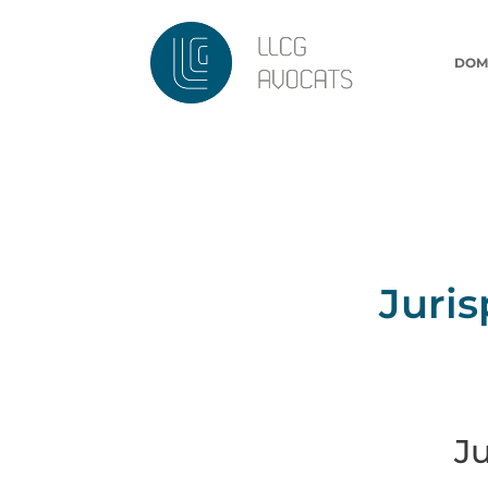
DOM
Juri
J