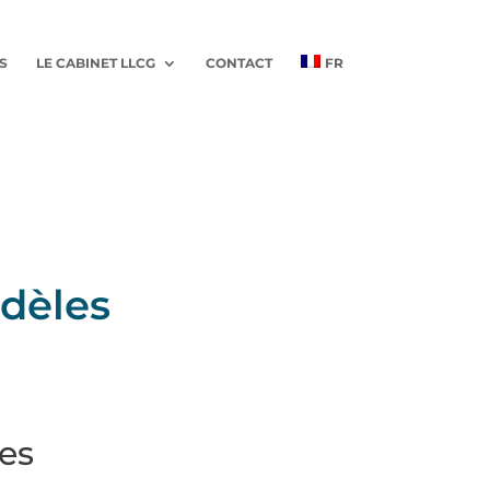
S
LE CABINET LLCG
CONTACT
FR
dèles
es