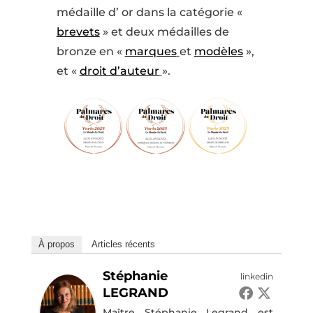
médaille d’ or dans la catégorie «
brevets
» et deux médailles de
bronze en «
marques
et
modèles
»,
et «
droit d’auteur
».
À propos
Articles récents
Stéphanie
linkedin
LEGRAND
Maître Stéphanie Legrand est